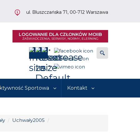
ul. Bluszczańska 71, 00-712 Warszawa
LOGOWANIE DLA CZŁONKÓW MOIIB
ZAŚWIADCZENIA, SERWISY, NORMY, ELERNING
Szukaj...
ktywność Sportowa
Kontakt
ły
/
Uchwały2005
/