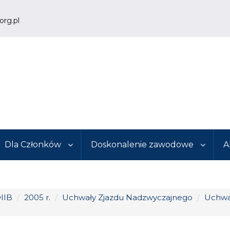
org.pl
Dla Członków
Doskonalenie zawodowe
A
IIB
/
2005 r.
/
Uchwały Zjazdu Nadzwyczajnego
/
Uchwa