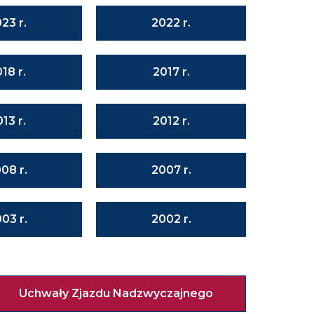
23 r.
2022 r.
18 r.
2017 r.
13 r.
2012 r.
08 r.
2007 r.
03 r.
2002 r.
Uchwały Zjazdu Nadzwyczajnego