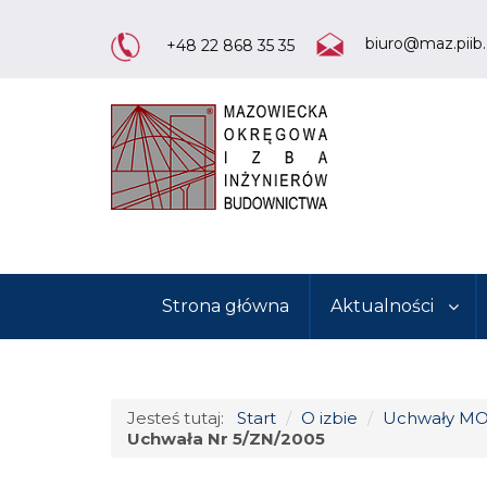
biuro@maz.piib.
+48 22 868 35 35
Strona główna
Aktualności
Jesteś tutaj:
Start
/
O izbie
/
Uchwały MO
Uchwała Nr 5/ZN/2005